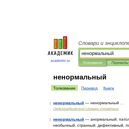
Словари и энциклоп
academic.ru
Толкования
Переводы
ненормальный
Толкование
Перевод
Книги
ненормальный
— ненормальный …
1
Орфографический словарь-справочник
ненормальный
— анормальный, патоло
2
необычный, странный; дефективный, пс