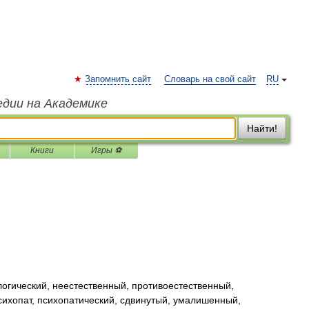
Запомнить сайт
Словарь на свой сайт
RU
едии на Академике
Найти!
Книги
Игры ⚽
гический, неестественный, противоестественный,
ихопат, психопатический, сдвинутый, умалишенный,