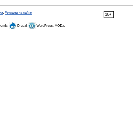
ка
,
Реклама на сайте
18+
omla,
Drupal,
WordPress, MODx.