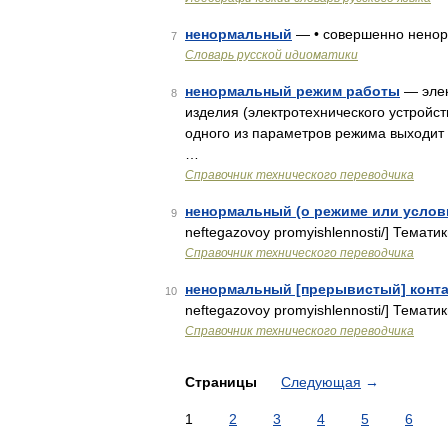
ненормальный
— • совершенно нено
7
Словарь русской идиоматики
ненормальный режим работы
— элек
8
изделия (электротехнического устройст
одного из параметров режима выходит
…
Справочник технического переводчика
ненормальный (о режиме или услов
9
neftegazovoy promyishlennosti/] Темат
Справочник технического переводчика
ненормальный [прерывистый] конта
10
neftegazovoy promyishlennosti/] Тема
Справочник технического переводчика
Страницы
Следующая
→
1
2
3
4
5
6