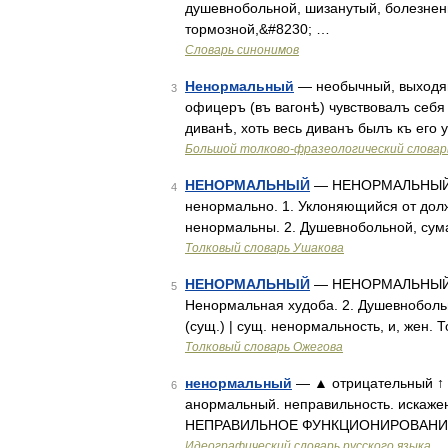
душевнобольной, шизанутый, болезнен
тормозной,&#8230; …
Словарь синонимов
Ненормальный
— необычный, выходящ
3
офицеръ (въ вагонѣ) чувствовалъ себя
диванѣ, хоть весь диванъ былъ къ его у
Большой толково-фразеологический словар
НЕНОРМАЛЬНЫЙ
— НЕНОРМАЛЬНЫЙ, н
4
ненормально. 1. Уклоняющийся от должн
ненормальны. 2. Душевнобольной, сума
Толковый словарь Ушакова
НЕНОРМАЛЬНЫЙ
— НЕНОРМАЛЬНЫЙ, ая
5
Ненормальная худоба. 2. Душевнобольно
(сущ.) | сущ. ненормальность, и, жен.
Толковый словарь Ожегова
ненормальный
— ▲ отрицательный ↑ 
6
анормальный. неправильность. искажени
НЕПРАВИЛЬНОЕ ФУНКЦИОНИРОВАНИЕ
Идеографический словарь русского языка