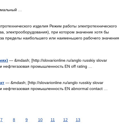
рмальный …
тротехнического изделия Режим работы электротехнического
ва, электрооборудования), при котором значение хотя бы
 за пределы наибольшего или наименьшего рабочего значения
иях)
— &mdash; [http://slovarionline.ru/anglo russkiy slovar
ики нефтегазовая промышленность EN off rating …
кт
— &mdash; [http://slovarionline.ru/anglo russkiy slovar
тики нефтегазовая промышленность EN abnormal contact …
7
8
9
10
11
12
13