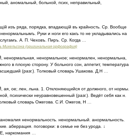
ный, аномальный, больной, псих, неправильный,
ій изъ ряда, порядка, впадающій въ крайность. Ср. Вообще
 ненормальнымъ. Руки и ноги его какъ то не укладывались на
слугамъ. А. П. Чеховъ. Пиръ. Ср. Когда …
ь Михельсона (оригинальная орфография)
енормальная, ненормальное; ненормален, ненормальна,
ого в плохую сторону. У больного сон, аппетит, температура
сшедший (разг.). Толковый словарь Ушакова. Д.Н …
, ое; лен, льна. 1. Отклоняющийся от должного, от нормы.
й, психически неуравновешенный (разг.). Ведёт себя как н.
 Толковый словарь Ожегова. С.И. Ожегов, Н …
аномалия ненормальность. ненормальный. анормальность.
е. аберрация. поговорки: в семье не без урода. ↓
, наркомания …